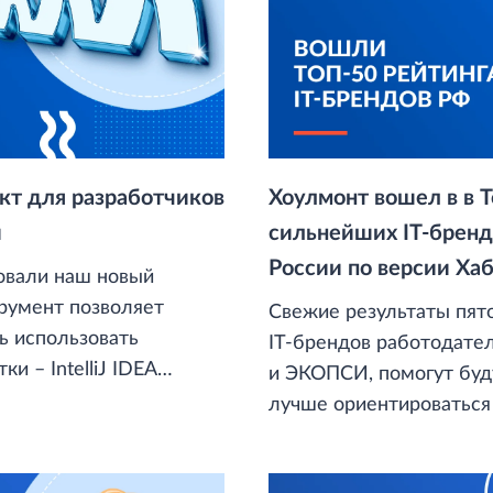
кт для разработчиков
Хоулмонт вошел в в Т
и
сильнейших IT-бренд
России по версии Ха
овали наш новый
трумент позволяет
Свежие результаты пят
ь использовать
IT-брендов работодате
и – IntelliJ IDEA
и ЭКОПСИ, помогут бу
Code – для создания веб-
лучше ориентироваться 
t и админ-интерфейсов
вая технологическую