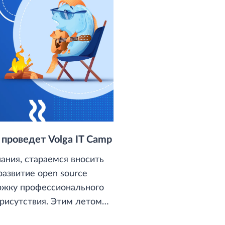
проведет Volga IT Camp
пания, стараемся вносить
развитие open source
ержку профессионального
рисутствия. Этим летом
lga IT Camp и хотим