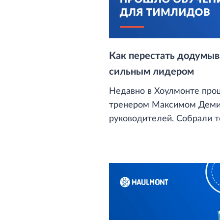
Как перестать додумыва
сильным лидером
Недавно в Хоулмонте прош
тренером Максимом Деми
руководителей. Собрали т