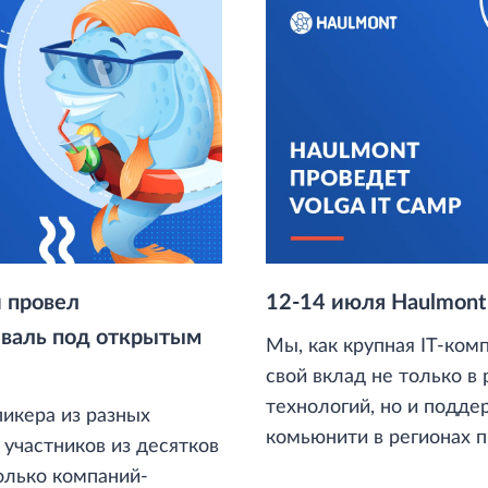
ойную работу проектов.
и провел
12-14 июля Haulmont 
иваль под открытым
Мы, как крупная IT-ком
свой вклад не только в 
технологий, но и подд
пикера из разных
комьюнити в регионах п
 участников из десятков
мы вновь организуем Vo
колько компаний-