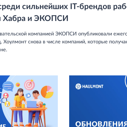
среди сильнейших IT-брендов ра
ии Хабра и ЭКОПСИ
овательской компанией ЭКОПСИ опубликовали ежего
. Хоулмонт снова в числе компаний, которые получа
не.