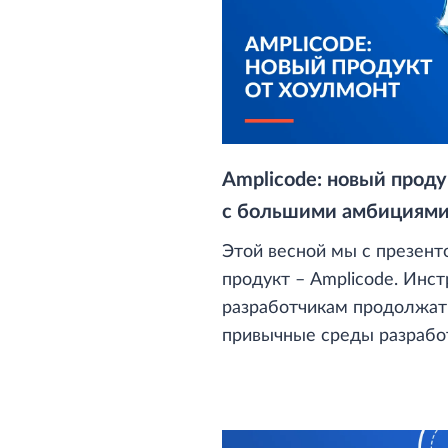
Amplicode: новый проду
с большими амбициям
Этой весной мы с презент
продукт – Amplicode. Инс
разработчикам продолжат
привычные среды разработк
Community, Ultimate и VS 
приложений на Spring Boo
на React Admin, обеспечи