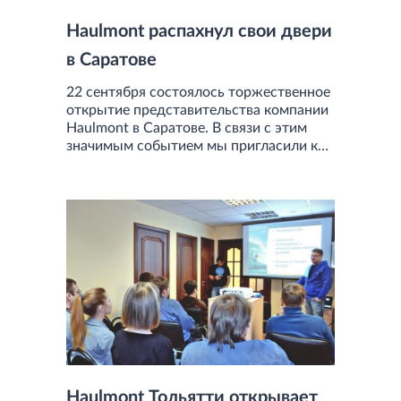
Haulmont распахнул свои двери
в Саратове
22 сентября состоялось торжественное
открытие представительства компании
Haulmont в Саратове. В связи с этим
значимым событием мы пригласили к
нам в гости IT-специалистов, желающих
расти и развиваться в данной области, и
приоткрыли завесу тайны наших
технологий и проектов.
Haulmont Тольятти открывает