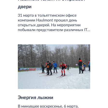
двери
31 марта в тольяттинском офисе
компании Haulmont прошел день
открытых дверей. На мероприятии
побывали представители различных IT-
компаний славного города Тольятти,
студенты ТГУ и те, кто только начинает
свой путь в мире технологий и мечтает
выбрать данную сферу для построения
карьеры.
Энергия лыжни
В минувшее воскресенье, 6 марта,