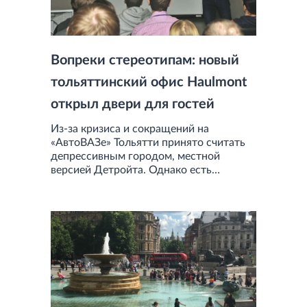
Вопреки стереотипам: новый
тольяттинский офис Haulmont
открыл двери для гостей
Из-за кризиса и сокращений на
«АвтоВАЗе» Тольятти принято считать
депрессивным городом, местной
версией Детройта. Однако есть
компании, которые растут и
доказывают, что город может жить не
только автопромом.