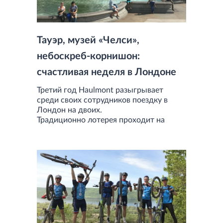
Тауэр, музей «Челси»,
небоскреб-корнишон:
счастливая неделя в Лондоне
Третий год Haulmont разыгрывает
среди своих сотрудников поездку в
Лондон на двоих.
Традиционно лотерея проходит на
новогоднем корпоративе под звон
бокалов, шипение пузырьков
шампанского, в атмосфере
предвкушения многодневного
праздничного марафона. Участвовать в
розыгрыше путевки могут все
сотрудники, проработавшие в компании
больше двух лет.