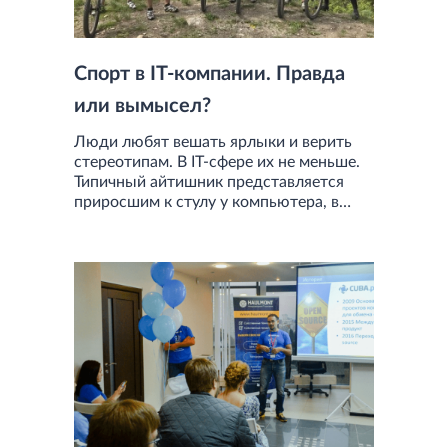
Спорт в IT-компании. Правда
или вымысел?
Люди любят вешать ярлыки и верить
стереотипам. В IT-сфере их не меньше.
Типичный айтишник представляется
приросшим к стулу у компьютера, в
очках, одной и той же рубашке, и уж,
наверняка, далеким от спортивного
образа жизни. Тут мы готовы поспорить
— спорт весьма популярен среди IT-
компаний. В Самаре даже есть
настоящая IT-спартакиада с
олимпийскими видами спорта, где
борьба за медали разворачивается
далеко не на любительском уровне.